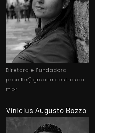
Diretora e Fundadora
priscille@grupomaestros.co
m.br
Vinicius Augusto Bozzo