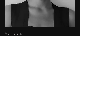
Vendas
alice.mendes@grupomaestro
s.com
Henrique Duarte