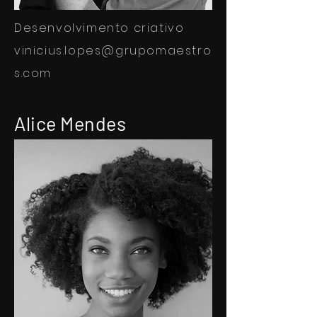
Desenvolvimento criativo
vinicius.lopes@grupomaestro
s.com
Alice Mendes