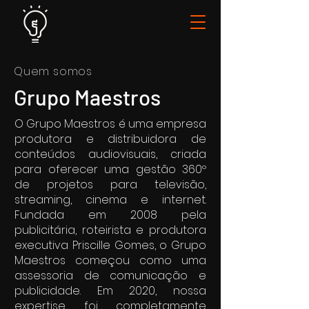
Quem somos
Grupo Maestros
O Grupo Maestros é uma empresa
produtora e distribuidora de
conteúdos audiovisuais, criada
para oferecer uma gestão 360º
de projetos para televisão,
streaming, cinema e internet.
Fundada em 2008 pela
publicitária, roteirista e produtora
executiva Priscille Gomes, o Grupo
Maestros começou como uma
assessoria de comunicação e
publicidade. Em 2020, nossa
expertise foi completamente