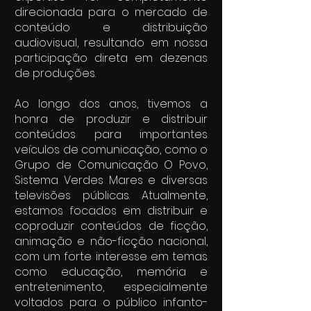
direcionada para o mercado de
conteúdo e distribuição
audiovisual, resultando em nossa
participação direta em dezenas
de produções.
Ao longo dos anos, tivemos a
honra de produzir e distribuir
conteúdos para importantes
veículos de comunicação, como o
Grupo de Comunicação O Povo,
Sistema Verdes Mares e diversas
televisões públicas. Atualmente,
estamos focados em distribuir e
coproduzir conteúdos de ficção,
animação e não-ficção nacional,
com um forte interesse em temas
como educação, memória e
entretenimento, especialmente
voltados para o público infanto-