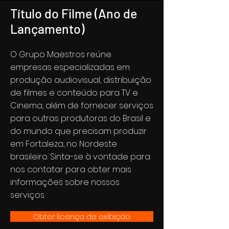
Título do Filme (Ano de
Lançamento)
O Grupo Maestros reúne
empresas especializadas em
produção audiovisual, distribuição
de filmes e conteúdo para TV e
Cinema, além de fornecer serviços
para outras produtoras do Brasil e
do mundo que precisam produzir
em Fortaleza, no Nordeste
brasileiro. Sinta-se à vontade para
nos contatar para obter mais
informações sobre nossos
serviços.
Obter licença de exibição