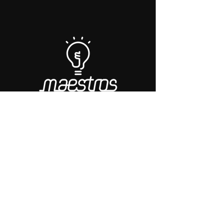
+55 85 9 8857.8990
|
contato@grupomaestros.com.br
FORTALEZA | Rua Barbosa de Freitas,
1761 - Sala 04
© 2035 Grupo Maestros por
Wix.com