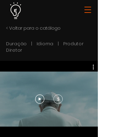
< Voltar para o catálogo
Duração | Idioma | Produtor
Diretor
$